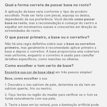
Qual a forma correta de passar base no rosto?
A aplicação da base varia conforme o tipo de produto
escolhido. Pode ser feita com pincel, esponja ou dedos,
dependendo da sua preferência. Você decide
como passar
base no rosto
, mas a recomendação
é começar
do centro e
espalhar em movimentos suaves e crescentes em direção às
extremidades do rosto.
O que passar primeiro, a base ou o corretivo?
Não há uma regra definitiva sobre usar a
base ou corretivo
primeiro
, mas geralmente é recomendado aplicar primeiro a
base e depois o corretivo. A base proporciona uma cobertura
mais uniforme, enquanto o corretivo é usado para camuflar
detalhes específicos, como manchas ou olheiras.
Como escolher o tom certo de base?
Encontre sua cor de base ideal
em três passos simples!
Base, como escolher
a sua:
1. Descubra o seu subtom de pele, determine se ela tem um
subtom quente, frio ou neutro;
2. Faça testes na região do maxilar para verificar se o tom se
funde naturalmente com sua pele;
3. Teste a base em luz natural, pois a iluminação artificial pode