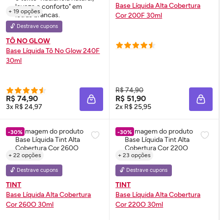
Base Líquida Alta Cobertura
+ 19 opções
Cor 200F 30ml
🔓 Destrave cupons
TÔ NO GLOW
Base Líquida Tô No
Glow
240F
30ml
R$ 74,90
R$ 74,90
R$ 51,90
ADICIONAR À SACOLA
ADIC
3x R$ 24,97
2x R$ 25,95
-30%
-30%
+ 22 opções
+ 23 opções
🔓 Destrave cupons
🔓 Destrave cupons
TINT
TINT
Base Líquida Alta Cobertura
Base Líquida Alta Cobertura
Cor 260O 30ml
Cor 220O 30ml