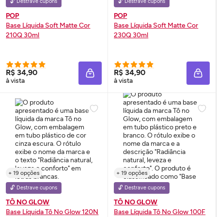
🔓 Destrave cupons
🔓 Destrave cupons
POP
POP
Base Líquida Soft Matte Cor
Base Líquida Soft Matte Cor
210Q 30ml
230Q 30ml
R$ 34,90
R$ 34,90
ADICIONAR À SACOLA
ADIC
à vista
à vista
+ 19 opções
+ 19 opções
🔓 Destrave cupons
🔓 Destrave cupons
TÔ NO GLOW
TÔ NO GLOW
Base Líquida Tô No
Glow
120N
Base Líquida Tô No
Glow
100F