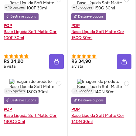
+ 15 opções
+ 15 opções
🔓 Destrave cupons
🔓 Destrave cupons
POP
POP
Base Líquida Soft Matte Cor
Base Líquida Soft Matte Cor
100F 30ml
150Q 30ml
R$ 34,90
R$ 34,90
ADICIONAR À SACOLA
ADIC
à vista
à vista
+ 15 opções
+ 15 opções
🔓 Destrave cupons
🔓 Destrave cupons
POP
POP
Base Líquida Soft Matte Cor
Base Líquida Soft Matte Cor
180Q 30ml
140N 30ml