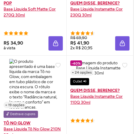
POP
QUEM DISSE, BERENICE?
Base Líquida Soft Matte Cor
Base Líquida Instamatte Cor
270Q 30ml
230Q 30ml
R$ 69,90
R$ 34,90
R$ 41,90
ADICIONAR À SACOLA
ADIC
à vista
2x R$ 20,95
-40%
+ 24 opções
Outlet 📢
QUEM DISSE, BERENICE?
Base Líquida Instamatte Cor
110Q 30ml
+ 19 opções
🔓 Destrave cupons
TÔ NO GLOW
Base Líquida Tô No
Glow
210N