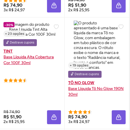
R$ 74,90
R$ 74,90
R$ 51,90
ADICIONAR À SACOLA
ADIC
3x R$ 24,97
2x R$ 25,95
-30%
+ 23 opções
🔓 Destrave cupons
TINT
Base Líquida Alta Cobertura
Cor 100F 30ml
+ 19 opções
🔓 Destrave cupons
TÔ NO GLOW
Base Líquida Tô No
Glow
190N
30ml
R$ 74,90
R$ 51,90
R$ 74,90
ADICIONAR À SACOLA
ADIC
2x R$ 25,95
3x R$ 24,97