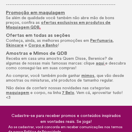
--------------------------------------------------------------
Promoção em maquiagem
Se além de qualidade você também não abre mão de bons
preços, confira as
ofertas exclusivas em produtos de
Maquiagem QDB
.
Ofertas em todas as seções
Conheça, ainda, as melhores promoções em
Perfumaria
,
Skincare
e
Corpo e Banho
!
Amostras e Mimos de QDB
Receba em casa uma amostra Quem Disse, Berenice? de
algumas de nossas mais famosas marcas: clique
aqui
e descubra
como consegui-las em suas compras!
Ao comprar, você também pode ganhar
mimos
, que vão desde
amostras ou miniaturas, até produtos de tamanho regular.
Não deixe de conferir nossas novidades nas categorias
maquiagem
e corpo, na linha
7 Belo
. Vem cá, aproveitar tudo!
<3
Cadastre-se para receber promos e conteúdos inspirados
em vontades reais. Se joga!
Ao se cadastrar, você concorda em receber comunicações nos termos
da nossa
Política de Privacidade
.