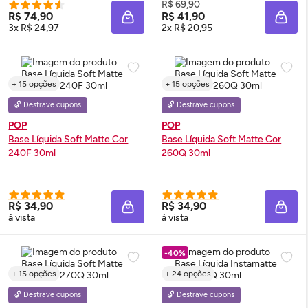
R$ 69,90
R$ 74,90
R$ 41,90
ADICIONAR À SACOLA
ADIC
3x R$ 24,97
2x R$ 20,95
+ 15 opções
+ 15 opções
🔓 Destrave cupons
🔓 Destrave cupons
POP
POP
Base Líquida Soft Matte Cor
Base Líquida Soft Matte Cor
240F 30ml
260Q 30ml
R$ 34,90
R$ 34,90
ADICIONAR À SACOLA
ADIC
à vista
à vista
-40%
+ 15 opções
+ 24 opções
🔓 Destrave cupons
🔓 Destrave cupons