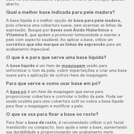
aberto.
Qual a melhor base indicada para pele madura?
A base líquida é a melhor opção de
base para pele madura
,
pois oferece uma cobertura suave, sem acentuar as linhas de
expressão. Busque por
bases com Ácido Hialurônico
e
Vitamina E
, que ajudam a promover luminosidade e manter a
pele com aspecto saudável. Ao aplicar a base, utilize um
corretivo que não marque as linhas de expressão
para um
acabamento impecável.
O que é e para que serve uma base líquida?
A
base líquida
é um item de
maquiagem
usado para
uniformizar o tom da pele, cobrir imperfeições e criar uma base
suave para a aplicação de outros itens de maquiagem.
Para que serve e como usar base em pó?
A
base pó
é um item de maquiagem que serve para
proporcionar cobertura e controlar o brilho da pele. Pode ser
usada sozinha para uma cobertura sutil ou sobre a base líquida
para fixar a maquiagem e matificar a pele.
O que se usa para fixar a base no rosto?
Para fixar a
base de rosto
, é recomendado utilizar o pó facial
translúcido ou compacto. Isso ajuda a selar a base, aumentando
sua durabilidade e proporcionando um acabamento mate.