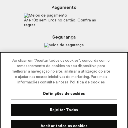
Preferências de Cookies
Boticário
Mapa do Site
Pagamento
Consumidor.gov.br
Eudora
Fale Conosco
Código de defesa do consumidor
Vult
Até 10x sem juros no cartão. Confira as
E-mail
Trabalhe com a gente
regras
O.U.i
Sustentabilidade
Truss
Recicla
Segurança
Dr. Jones
Recomendações Covid19
Menu de Makes
Siga a empresa nas redes
Ao clicar em "Aceitar todos os cookies", concorda com o
armazenamento de cookies no seu dispositivo para
melhorar a navegação no site, analisar a utilização do site
e ajudar nas nossas iniciativas de marketing. Para mais
informações consulte a nossa
Politica de cookies
Definições de cookies
2025 - Interbelle Comércio de Produtos de Beleza LTDA.
Rodovia Régis Bitencourt, Km 437, Ribeirão Vermelho, Registro, SP,
Rejeitar Todos
CEP 11900-000 | CNPJ/MF 11.137.051/0406-41 IE 574.066.180.111
Pode Confiar
Aceitar todos os cookies