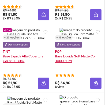
R$ 74,90
R$ 74,90
R$ 51,90
R$ 51,90
ADICIONAR À SACOLA
ADIC
2x R$ 25,95
2x R$ 25,95
-30%
+ 23 opções
+ 15 opções
🔓 Destrave cupons
🔓 Destrave cupons
TINT
POP
Base Líquida Alta Cobertura
Base Líquida Soft Matte Cor
Cor 185F 30ml
300Q 30ml
R$ 74,90
R$ 51,90
R$ 34,90
ADICIONAR À SACOLA
ADIC
2x R$ 25,95
à vista