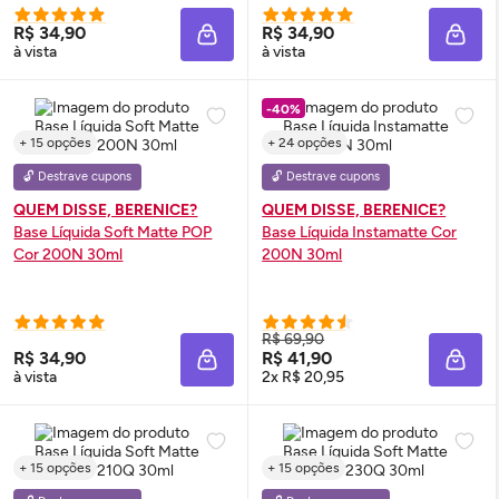
R$ 34,90
R$ 34,90
ADICIONAR À SACOLA
ADIC
à vista
à vista
-40%
+ 15 opções
+ 24 opções
🔓 Destrave cupons
🔓 Destrave cupons
QUEM DISSE, BERENICE?
QUEM DISSE, BERENICE?
Base Líquida Soft Matte POP
Base Líquida Instamatte Cor
Cor 200N 30ml
200N 30ml
R$ 69,90
R$ 34,90
R$ 41,90
ADICIONAR À SACOLA
ADIC
à vista
2x R$ 20,95
+ 15 opções
+ 15 opções