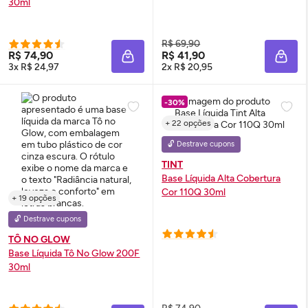
30ml
R$ 69,90
R$ 74,90
R$ 41,90
ADICIONAR À SACOLA
ADIC
3x R$ 24,97
2x R$ 20,95
-30%
+ 22 opções
🔓 Destrave cupons
TINT
Base Líquida Alta Cobertura
Cor 110Q 30ml
+ 19 opções
🔓 Destrave cupons
TÔ NO GLOW
Base Líquida Tô No
Glow
200F
30ml