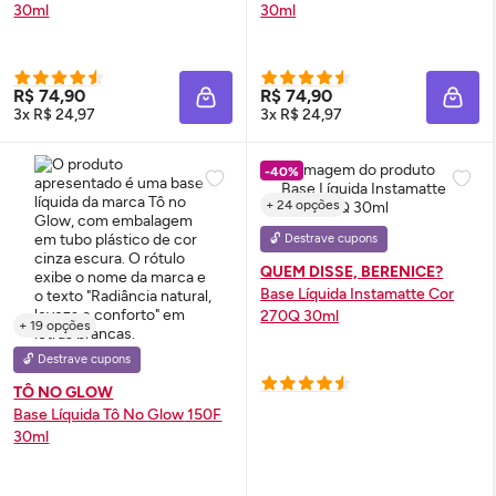
30ml
30ml
R$ 74,90
R$ 74,90
ADICIONAR À SACOLA
ADIC
3x R$ 24,97
3x R$ 24,97
-40%
+ 24 opções
🔓 Destrave cupons
QUEM DISSE, BERENICE?
Base Líquida Instamatte Cor
270Q 30ml
+ 19 opções
🔓 Destrave cupons
TÔ NO GLOW
Base Líquida Tô No
Glow
150F
30ml