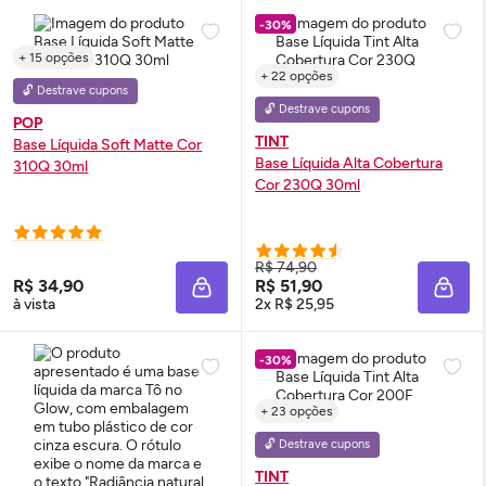
-30%
+ 15 opções
+ 22 opções
🔓 Destrave cupons
🔓 Destrave cupons
POP
TINT
Base Líquida Soft Matte Cor
Base Líquida Alta Cobertura
310Q 30ml
Cor 230Q 30ml
R$ 74,90
R$ 34,90
R$ 51,90
ADICIONAR À SACOLA
ADIC
à vista
2x R$ 25,95
-30%
+ 23 opções
🔓 Destrave cupons
TINT