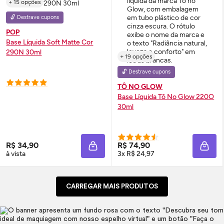
+ 15 opções
🔓 Destrave cupons
POP
Base Líquida Soft Matte Cor
290N 30ml
+ 19 opções
🔓 Destrave cupons
TÔ NO GLOW
Base Líquida Tô No
Glow
220O
30ml
R$ 34,90
R$ 74,90
ADICIONAR À SACOLA
ADIC
à vista
3x R$ 24,97
CARREGAR MAIS PRODUTOS