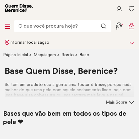
Informar localização
Página Inicial
Maquiagem
Rosto
Base
Base Quem Disse, Berenice?
Se tem um produto que a gente ama testar é
base
, porque nada
melhor do que uma pele com aquele acabamento lindo, seja com
uma
base alta cobertura
ou uma textura mais leve e natural.
Conheça todas as nossas opções!
Mais Sobre
Ainda em dúvida sobre qual base escolher? Faça o teste de tom
Bases que vão bem em todos os tipos de
no nosso
Recomendador de Make
. <3
pele ❤