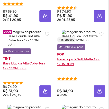
R$ 69,90
R$ 74,90
R$ 41,90
R$ 51,90
ADICIONAR À SACOLA
ADIC
2x R$ 20,95
2x R$ 25,95
-30%
+ 15 opções
🔓 Destrave cupons
🔓 Destrave cupons
POP
TINT
Base Líquida Soft Matte Cor
Base Líquida Alta Cobertura
120N 30ml
Cor 140N 30ml
R$ 74,90
R$ 51,90
R$ 34,90
ADICIONAR À SACOLA
ADIC
2x R$ 25,95
à vista