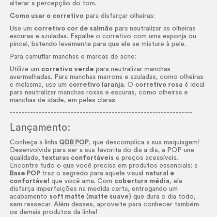
alterar a percepção do tom.
Como usar o corretivo
para disfarçar olheiras:
Use um
corretivo cor de salmão
para neutralizar as olheiras
escuras e azuladas. Espalhe o corretivo com uma esponja ou
pincel, batendo levemente para que ele se misture à pele.
Para camuflar manchas e marcas de acne:
Utilize um
corretivo verde
para neutralizar manchas
avermelhadas. Para manchas marrons e azuladas, como olheiras
e melasma, use um
corretivo laranja
. O
corretivo rosa
é ideal
para neutralizar manchas roxas e escuras, como olheiras e
manchas de idade, em peles claras.
---------------------------------------------------------------
Lançamento:
Conheça a linha
QDB POP
, que descomplica a sua maquiagem!
Desenvolvida para ser a sua favorita do dia a dia, a POP une
qualidade,
texturas confortáveis
e preços acessíveis.
Encontre tudo o que você precisa em produtos essenciais: a
Base POP
traz o segredo para aquele visual
natural e
confortável
que você ama. Com
cobertura média
, ela
disfarça imperfeições na medida certa, entregando um
acabamento
soft matte
(
matte suave
) que dura o dia todo,
sem ressecar. Além desses, aproveite para conhecer também
os demais produtos da linha!