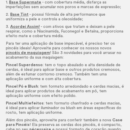
1.
Base Supermate
- com cobertura média, disfarça as
imperfeições sem acumular nos poros e marcas de expressão;
2.
Base Tint
- possui fórmula de alta performance que
uniformiza a pele e controla a oleosidade;
3.
Acordei Assim!
- com ativos que tratam e deixam a pele
respirar, como a Niacinamida, Fuconegol e Betaína, proporciona
efeito mate e cobertura média.
Para ter uma aplicação de base impecável, é preciso ter os
pincéis ideais! Aproveite para conhecer os nossos novos
pincéis de maquiagem
! São 3 novidades para você arrasar no
acabamento da sua maquiagem:
Pincel Superdenso
: tem o topo abaulado e alta densidade de
cerdas, é ideal para aplicar base e outros produtos cremosos,
além de esfumar contorno cremoso. Também tem uma
aplicação uniforme e com alta cobertura.
Pincel Pó e
Blush
: tem formato arredondado e cerdas macias, é
ideal para aplicar produtos de acabamento em pó, tem
aplicação uniforme com efeito polido.
Pincel Multiefeitos
: tem formato chanfrado e cerdas macias,
é ideal para aplicar iluminador ou
blush
em áreas específicas do
rosto, tem aplicação uniforme.
Além dos pincéis, aproveite para conferir também a nova
Case
para Pincéis
! Ela preserva as cerdas dos pincéis, é compacto,
cabe no seu
nécessaire
e possui formato de coração quando