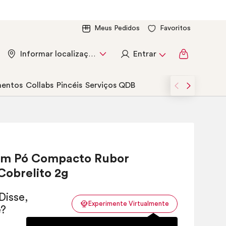
Meus Pedidos
Favoritos
Entrar
Informar localização
entos
Collabs
Pincéis
Serviços QDB
m Pó Compacto Rubor
Cobrelito 2g
Experimente Virtualmente