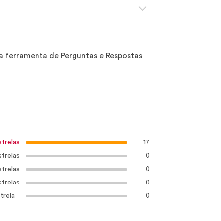
sa ferramenta de Perguntas e Respostas
17
strelas
strelas
0
strelas
0
strelas
0
trela
0