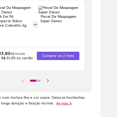
sh
Em Pó
Pincel De Maquiagem
Blush
Em Pó
pacto Rubor
Super Denso
Compacto 
re Cobrelito 2g
Cobre Cobre
23,80
R$ 146,80
R$ 147,80
Comprar os 2 itens
 R$ 61,90 no cartão
3x de R$ 48,9
com textura fina e cor suave. Deixa as bochechas
longa duração e fixação incrível.
Ver mais ❯