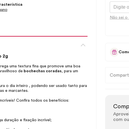
acterística
gano
Não sei o
Como
o 2g
trega uma textura fina que promove uma boa
ravilhoso de
bochechas coradas
, para um
Compart
ura o dia inteiro , podendo ser usado tanto para
as e marcantes.
incríveis! Confira todos os benefícios:
Comp
Aprove
com ou
 duração e fixação incrível;