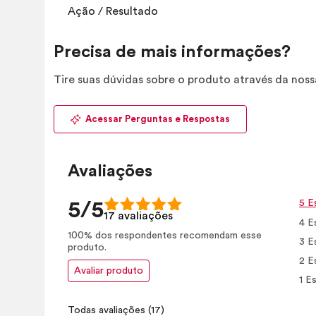
Ação / Resultado
Precisa de mais informações?
Tire suas dúvidas sobre o produto através da nos
Acessar Perguntas e Respostas
Avaliações
5 E
5/5
17 avaliações
4 E
100% dos respondentes recomendam esse
3 E
produto.
2 E
Avaliar produto
1 Es
Todas avaliações
(17)