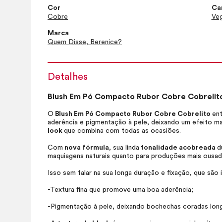
Cor
Car
Cobre
Ve
Marca
Quem Disse, Berenice?
Detalhes
Blush
Em Pó Compacto Rubor Cobre Cobrelit
O
Blush
Em Pó Compacto Rubor Cobre Cobrelito
en
aderência e pigmentação à pele, deixando um efeito ma
look
que combina com todas as ocasiões.
Com
nova fórmula
, sua linda
tonalidade acobreada
d
maquiagens naturais quanto para produções mais ousad
Isso sem falar na sua longa duração e fixação, que são 
-Textura fina que promove uma boa aderência;
-Pigmentação à pele, deixando bochechas coradas longa