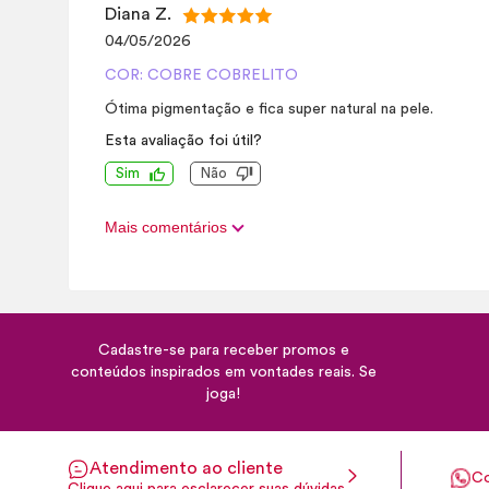
Diana Z.
04/05/2026
COR: COBRE COBRELITO
Ótima pigmentação e fica super natural na pele.
Esta avaliação foi útil?
Sim
Não
Mais comentários
Cadastre-se para receber promos e
conteúdos inspirados em vontades reais. Se
joga!
Atendimento ao cliente
Co
Clique aqui para esclarecer suas dúvidas.