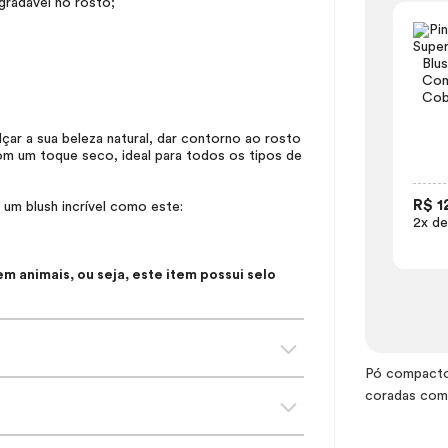
gradável no rosto;
Blu
Com
Cob
lçar a sua beleza natural, dar contorno ao rosto
om um toque seco, ideal para todos os tipos de
R$ 1
m um
blush
incrível como este:
2x de
 animais, ou seja, este item possui selo
Pó compacto 
coradas com 