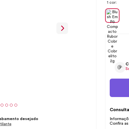
1 cor:
C
S
Consulta
abamento desejado
Informaçõe
Confira as
tilante