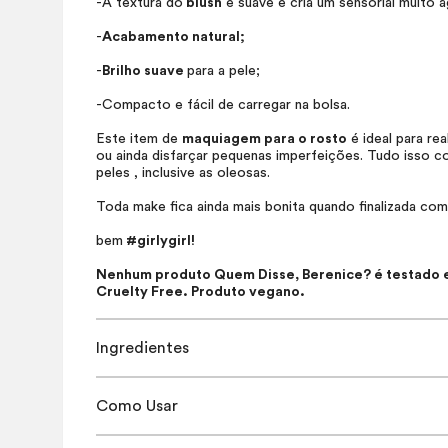
-A textura do
blush
é suave e cria um sensorial muito a
-
Acabamento natural;
-
Brilho suave
para a pele;
-Compacto e fácil de carregar na bolsa.
Este item de
maquiagem para o rosto
é ideal para rea
ou ainda disfarçar pequenas imperfeições. Tudo isso c
peles , inclusive as oleosas.
Toda
make
fica ainda mais bonita quando finalizada co
bem
#girlygirl!
Nenhum produto Quem Disse, Berenice? é testado em
Cruelty Free
. Produto vegano.
Ingredientes
Como Usar