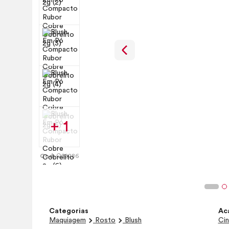
+ 1
Cod:
Q58286
Categorias
Ac
Maquiagem
Rosto
Blush
Cin