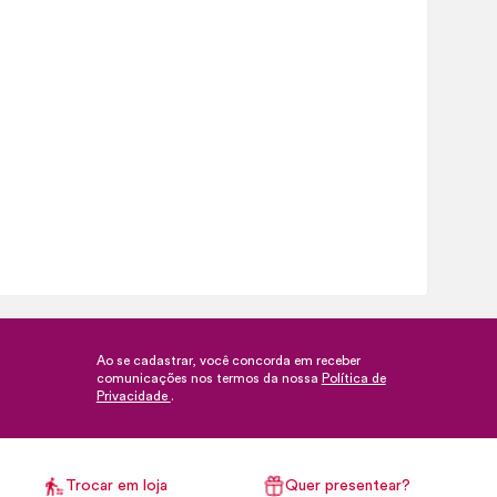
Ao se cadastrar, você concorda em receber
comunicações nos termos da nossa
Política de
Privacidade
.
Trocar em loja
Quer presentear?