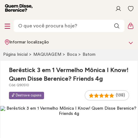
Informar localização
Página Inicial
MAQUIAGEM
Boca
Batom
Berêstick 3 em 1 Vermelho Mônica I Know!
Quem Disse Berenice? Friends 4g
Cód. Q90510
(138)
🔓 Destrave cupons