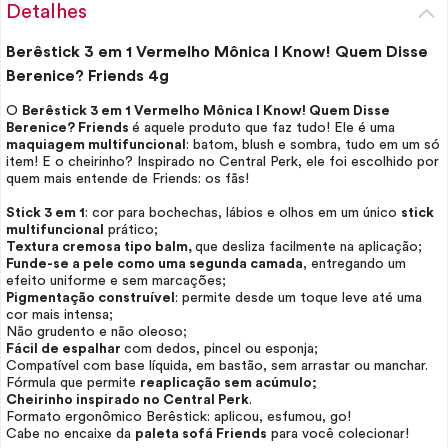
Detalhes
Berêstick 3 em 1 Vermelho Mônica I Know! Quem Disse
Berenice? Friends 4g
O
Berêstick 3 em 1 Vermelho Mônica I Know! Quem Disse
Berenice? Friends
é aquele produto que faz tudo! Ele é uma
maquiagem multifuncional
: batom,
blush
e sombra, tudo em um só
item! E o cheirinho? Inspirado no Central Perk, ele foi escolhido por
quem mais entende de Friends: os fãs!
Stick 3 em 1
: cor para bochechas, lábios e olhos em um único
stick
multifuncional
prático;
Textura cremosa tipo balm,
que desliza facilmente na aplicação;
Funde-se a pele como uma segunda camada
, entregando um
efeito uniforme e sem marcações;
Pigmentação construível
: permite desde um toque leve até uma
cor mais intensa;
Não grudento e não oleoso;
Fácil de espalhar
com dedos, pincel ou esponja;
Compatível com base líquida, em bastão, sem arrastar ou manchar.
Fórmula que permite
reaplicação sem acúmulo;
Cheirinho inspirado no Central Perk
.
Formato ergonômico Berêstick: aplicou, esfumou, go!
Cabe no encaixe da
paleta sofá Friends
para você colecionar!