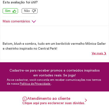
Esta avaliação foi útil?
Sim
Não
Mais comentários
Batom, blush e sombra, tudo em um berêstick vermelho Mônica Geller
e cheirinho inspirado no Central Perk!
Ver mais ❯
Cadastre-se para receber promos e conteúdos inspirados
em vontades reais. Se joga!
Ao se cadastrar, você concorda em receber comunicações nos termos
da nossa
Política de Privacidade
.
Atendimento ao cliente
Clique aqui para esclarecer suas dúvidas.