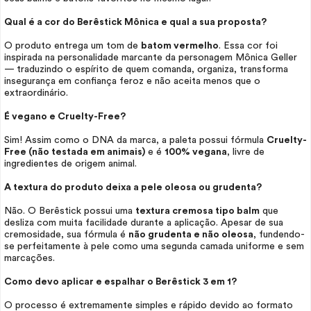
Qual é a cor do Berêstick Mônica e qual a sua proposta?
O produto entrega um tom de
batom vermelho
. Essa cor foi
inspirada na personalidade marcante da personagem Mônica Geller
— traduzindo o espírito de quem comanda, organiza, transforma
insegurança em confiança feroz e não aceita menos que o
extraordinário.
É vegano e
Cruelty-Free?
Sim! Assim como o DNA da marca, a paleta possui fórmula
Cruelty-
Free
(não testada em animais)
e é
100% vegana
, livre de
ingredientes de origem animal.
A textura do produto deixa a pele oleosa ou grudenta?
Não. O Berêstick possui uma
textura cremosa tipo balm
que
desliza com muita facilidade durante a aplicação. Apesar de sua
cremosidade, sua fórmula é
não grudenta e não oleosa
, fundendo-
se perfeitamente à pele como uma segunda camada uniforme e sem
marcações.
Como devo aplicar e espalhar o Berêstick 3 em 1?
O processo é extremamente simples e rápido devido ao formato