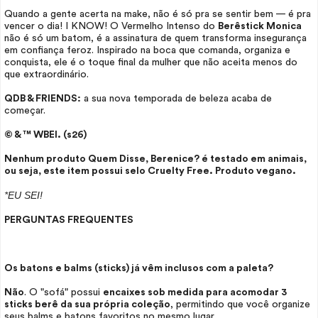
Quando a gente acerta na
make
, não é só pra se sentir bem — é pra
vencer o dia! I KNOW! O Vermelho Intenso do
Berêstick Monica
não é só um batom, é a assinatura de quem transforma insegurança
em confiança feroz. Inspirado na boca que comanda, organiza e
conquista, ele é o toque final da mulher que não aceita menos do
que extraordinário.
QDB & FRIENDS:
a sua nova temporada de beleza acaba de
começar.
© & ™ WBEI. (s26)
Nenhum produto Quem Disse, Berenice? é testado em animais,
ou seja, este item possui selo
Cruelty Free
. Produto vegano.
*EU SEI!
PERGUNTAS FREQUENTES
Os batons e balms (sticks) já vêm inclusos com a paleta?
Não
. O "sofá" possui
encaixes sob medida para acomodar 3
sticks berê da sua própria coleção
, permitindo que você organize
seus balms e batons favoritos no mesmo lugar.