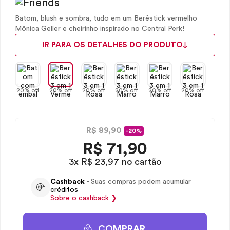
Batom, blush e sombra, tudo em um Berêstick vermelho
Mônica Geller e cheirinho inspirado no Central Perk!
IR PARA OS DETALHES DO PRODUTO
20% off
20% off
20% off
20% off
20% off
20% off
R$ 89,90
-20%
R$
71,90
3x R$ 23,97 no cartão
Cashback
- Suas compras podem acumular
créditos
Sobre o
cashback
❯
COMPRAR